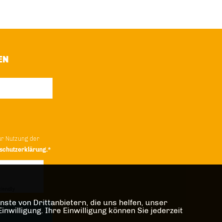
EN
ur Nutzung der
schutzerklärung.*
iendly
Captcha ⇗
ste von Drittanbietern, die uns helfen, unser
illigung. Ihre Einwilligung können Sie jederzeit