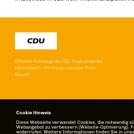
Offizielle Homepage des CDU Stadtverbandes
Halle (Westf.) - Wir freuen uns über Ihren
Besuch
IMPRESSUM
DATENSCHUTZ
KONTAKT
MIT
Cookie Hinweis
Diese Webseite verwendet Cookies, die notwendig sin
Webangebot zu verbessern (Website-Optmierung). Für 
widerrufen. Weitere Informationen finden Sie in un