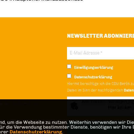
NEWSLETTER ABONNIER
Einwilligungserklärung
Datenschutzerklärung
Hiermit berechtige ich die CDU Berlin z
Daten im Sinn der nachfolgenden
Daten
Anti-Roboter-Verifizierung
GLIEDERBEREICH
Hier klicken
Fr
d, um die Webseite zu nutzen. Weiterhin verwenden wir Dien
die Verwendung bestimmter Dienste, benötigen wir Ihre Einw
serer
Datenschutzerklärung
.