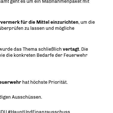
esamt geht es um ein Maßnahmenpaket mit
vermerk für die Mittel einzurichten
, um die
berprüfen zu lassen und mögliche
urde das Thema schließlich
vertagt
. Die
ie die konkreten Bedarfe der Feuerwehr
 Feuerwehr
hat höchste Priorität.
ndigen Ausschüssen.
#CDU #HauptUndFinanzausschuss