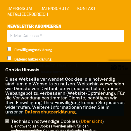
IMPRESSUM
DATENSCHUTZ
KONTAKT
MITGLIEDERBEREICH
NEWSLETTER ABONNIEREN
Einwilligungserklärung
Datenschutzerklärung
Hiermit berechtige ich die CDU Berlin zur Nutzung der Daten im Sinn
Cookie Hinweis
der nachfolgenden
Datenschutzerklärung.*
Diese Webseite verwendet Cookies, die notwendig
sind, um die Webseite zu nutzen. Weiterhin verwenden
Anti-Roboter-Verifizierung
wir Dienste von Drittanbietern, die uns helfen, unser
Hier klicken
Webangebot zu verbessern (Website-Optmierung). Für
Friendly
Captcha ⇗
die Verwendung bestimmter Dienste, benötigen wir
Ihre Einwilligung. Ihre Einwilligung können Sie jederzeit
widerrufen. Weitere Informationen finden Sie in
unserer
Datenschutzerklärung
.
Technisch notwendige Cookies (
Übersicht
)
* Pflichtfeld!
Die notwendigen Cookies werden allein für den