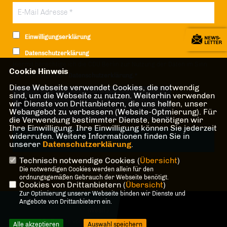
Einwilligungserklärung
Datenschutzerklärung
Hiermit berechtige ich die CDU Berlin zur Nutzung der Daten im Sinn
Cookie Hinweis
der nachfolgenden
Datenschutzerklärung.*
Diese Webseite verwendet Cookies, die notwendig
sind, um die Webseite zu nutzen. Weiterhin verwenden
Anti-Roboter-Verifizierung
wir Dienste von Drittanbietern, die uns helfen, unser
Hier klicken
Webangebot zu verbessern (Website-Optmierung). Für
Friendly
Captcha ⇗
die Verwendung bestimmter Dienste, benötigen wir
Ihre Einwilligung. Ihre Einwilligung können Sie jederzeit
widerrufen. Weitere Informationen finden Sie in
unserer
Datenschutzerklärung
.
Technisch notwendige Cookies (
Übersicht
)
* Pflichtfeld!
Die notwendigen Cookies werden allein für den
ordnungsgemäßen Gebrauch der Webseite benötigt.
Cookies von Drittanbietern (
Übersicht
)
Zur Optimierung unserer Webseite binden wir Dienste und
@2026 CDU Stadtverband Halle
Angebote von Drittanbietern ein.
(Westf.)
Alle Rechte vorbehalten.
Alle akzeptieren
Auswahl speichern