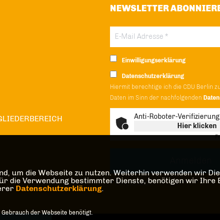
NEWSLETTER ABONNIER
Einwilligungserklärung
Datenschutzerklärung
Hiermit berechtige ich die CDU Berlin z
Daten im Sinn der nachfolgenden
Daten
Anti-Roboter-Verifizierung
GLIEDERBEREICH
Hier klicken
Fr
d, um die Webseite zu nutzen. Weiterhin verwenden wir Dien
die Verwendung bestimmter Dienste, benötigen wir Ihre Einw
* Pflichtfeld!
serer
Datenschutzerklärung
.
 Gebrauch der Webseite benötigt.