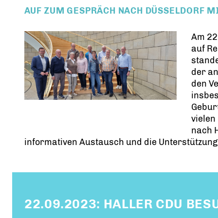
AUF ZUM GESPRÄCH NACH DÜSSELDORF MI
Am 22
auf R
stande
der an
den Ve
insbe
Geburt
vielen
nach H
informativen Austausch und die Unterstützung
22.09.2023: HALLER CDU BE