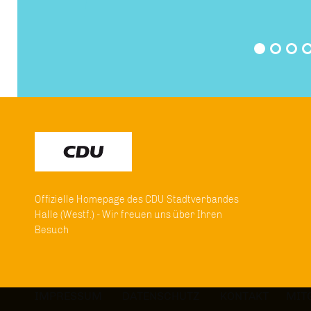
Offizielle Homepage des CDU Stadtverbandes
Halle (Westf.) - Wir freuen uns über Ihren
Besuch
IMPRESSUM
DATENSCHUTZ
KONTAKT
MIT