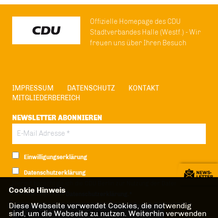
Offizielle Homepage des CDU
Stadtverbandes Halle (Westf.) - Wir
freuen uns über Ihren Besuch
IMPRESSUM
DATENSCHUTZ
KONTAKT
MITGLIEDERBEREICH
NEWSLETTER ABONNIEREN
Einwilligungserklärung
Datenschutzerklärung
Hiermit berechtige ich die CDU Berlin zur Nutzung der Daten im Sinn
Cookie Hinweis
der nachfolgenden
Datenschutzerklärung.*
Diese Webseite verwendet Cookies, die notwendig
sind, um die Webseite zu nutzen. Weiterhin verwenden
Anti-Roboter-Verifizierung